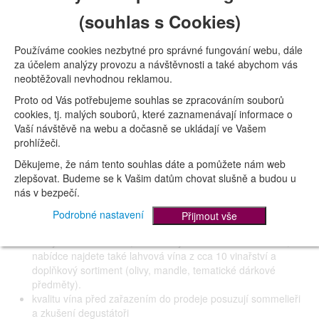
O nás
(souhlas s Cookies)
Kontakt
Víno máme v krvi
Používáme cookies nezbytné pro správné fungování webu, dále
za účelem analýzy provozu a návštěvnosti a také abychom vás
1. vinotéku jsme otevřeli už v roce 2003 a dnes jich
neobtěžovali nevhodnou reklamou.
provozujeme v Brně celkem 12. Vždy jsme si zakládali na
Proto od Vás potřebujeme souhlas se zpracováním souborů
dobrém jméně a proto se u nás můžete spolehnout na:
cookies, tj. malých souborů, které zaznamenávají informace o
dobré ceny a široký výběr
Vaší návštěvě na webu a dočasně se ukládají ve Vašem
garantovanou kvalitu a původ vína
prohlížeči.
ochotný a odborně zdatný personál
Děkujeme, že nám tento souhlas dáte a pomůžete nám web
příjemné prostředí a dodržování hygienických standardů
zlepšovat. Budeme se k Vašim datům chovat slušně a budou u
Jak toho dosahujeme
nás v bezpečí.
Podrobné nastavení
Přijmout vše
v každé vinotéce máme 12-24 druhů stáčeného vína
různých charakteristik, takže si vybere většina zákazníků; v
nabídce najdete také lahvová vína z cca 10 vinařství a
doplňkový sortiment (olivy, mandle, tematické dárkové
předměty).
kvalitu vína před zařazením do prodeje posuzují sommelieři
a zkušení degustátoři