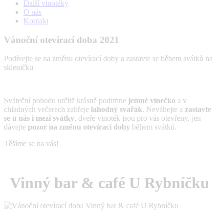
Další vinotéky
O nás
Kontakt
Vánoční otevírací doba 2021
Podívejte se na změnu otevírací doby a zastavte se během svátků na
skleničku
Sváteční pohodu určitě krásně podtrhne
jemné vínečko
a v
chladných večerech zahřeje
lahodný svařák
. Neváhejte a
zastavte
se u nás i mezi svátky
, dveře vinoték jsou pro vás otevřeny, jen
dávejte
pozor na změnu otevírací doby
během svátků.
Těšíme se na vás!
Vinný bar & café U Rybníčku