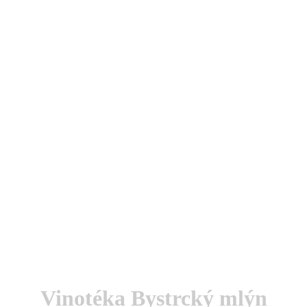
Vinotéka Bystrcký mlýn