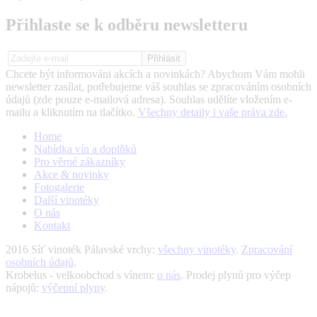
Přihlaste se k odběru newsletteru
Chcete být informováni akcích a novinkách? Abychom Vám mohli
newsletter zasílat, potřebujeme váš souhlas se zpracováním osobních
údajů (zde pouze e-mailová adresa). Souhlas udělíte vložením e-
mailu a kliknutím na tlačítko.
Všechny detaily i vaše práva zde.
Home
Nabídka vín a doplňků
Pro věrné zákazníky
Akce & novinky
Fotogalerie
Další vinotéky
O nás
Kontakt
2016 Síť vinoték Pálavské vrchy:
všechny vinotéky
.
Zpracování
osobních údajů
.
Krobelus - velkoobchod s vínem:
o nás
. Prodej plynů pro výčep
nápojů:
výčepní plyny
.