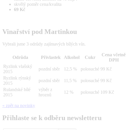
skvělý poměr cena/kvalita
69 Kč
Vinařství pod Martinkou
Vybrali jsme 3 odrůdy zajímavých bílých vín.
Cena včetně
Odrůda
Přívlastek
Alkohol
Cukr
DPH
Ryzlink vlašský
pozdní sběr
12,5 %
polosuché
99 Kč
2015
Ryzlink rýnský
pozdní sběr
11,5 %
polosuché
99 Kč
2015
Rulandské bílé
výběr z
12 %
polosuché
109 Kč
2015
hroznů
« zpět na novinky
Přihlaste se k odběru newsletteru