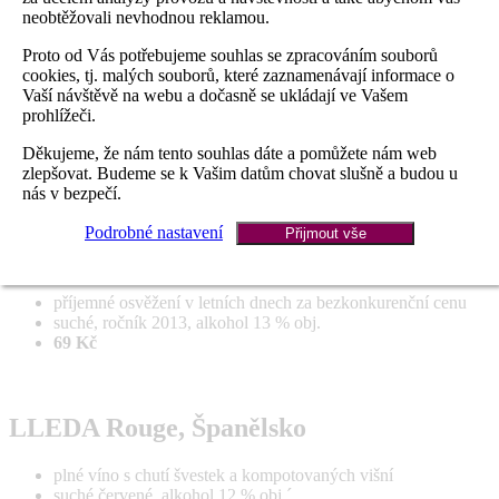
Další vinotéky
neobtěžovali nevhodnou reklamou.
O nás
Kontakt
Proto od Vás potřebujeme souhlas se zpracováním souborů
cookies, tj. malých souborů, které zaznamenávají informace o
Ochutnejte zajímavá vína za skvělé ceny
Vaší návštěvě na webu a dočasně se ukládají ve Vašem
prohlížeči.
Děkujeme, že nám tento souhlas dáte a pomůžete nám web
I za nákup akčních vín samozřejmě čerpáte body na váš účet.
zlepšovat. Budeme se k Vašim datům chovat slušně a budou u
nás v bezpečí.
Podrobné nastavení
Přijmout vše
Shiraz rosé Austrálie
příjemné osvěžení v letních dnech za bezkonkurenční cenu
suché, ročník 2013, alkohol 13 % obj.
69 Kč
LLEDA Rouge, Španělsko
plné víno s chutí švestek a kompotovaných višní
suché červené, alkohol 12 % obj,´.