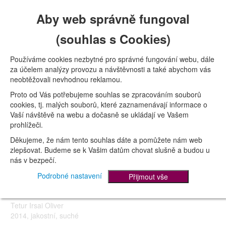
Aby web správně fungoval
Naskladňujeme nová lahvová vína ročníku 2015. Do nabídky
jsme nově zařadili vína od vinařství Tetur z Velkých Bílovic v
(souhlas s Cookies)
cenách od 140 do 220 Kč. Jedná se moderní vinařství, s
osobitými víny. Oprávněně jsou vyzdvihována jejich aromatická
Používáme cookies nezbytné pro správné fungování webu, dále
vína, na které se pan Tetur zaměřuje již mnoho let. Pokud
za účelem analýzy provozu a návštěvnosti a také abychom vás
bychom měli vyzdvihnout jedno víno pak to je Irsai Oliver v
neobtěžovali nevhodnou reklamou.
jakostním provedení, ročníku 2014.
Proto od Vás potřebujeme souhlas se zpracováním souborů
cookies, tj. malých souborů, které zaznamenávají informace o
Vaší návštěvě na webu a dočasně se ukládají ve Vašem
prohlížeči.
Přehled odrůd z vinařství Vladimír
Děkujeme, že nám tento souhlas dáte a pomůžete nám web
Tetur
zlepšovat. Budeme se k Vašim datům chovat slušně a budou u
nás v bezpečí.
Tetur Chardonnay
Podrobné nastavení
Přijmout vše
2013, pozdní sběr,
polosuché
Tetur Irsai Oliver
2014, jakostní, suché