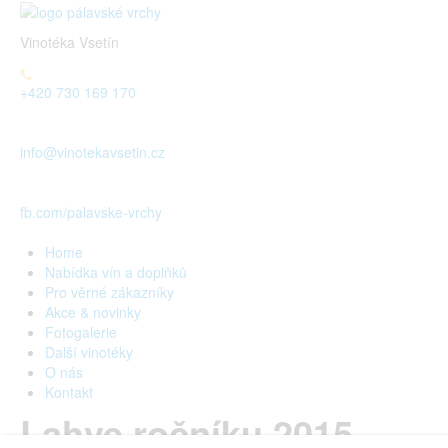
Vinotéka Vsetín
+420 730 169 170
info@vinotekavsetin.cz
fb.com/palavske-vrchy
Home
Nabídka vín a doplňků
Pro věrné zákazníky
Akce & novinky
Fotogalerie
Další vinotéky
O nás
Kontakt
Lahve ročníku 2015